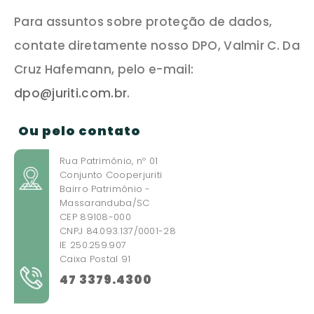
Para assuntos sobre proteção de dados,
contate diretamente nosso DPO, Valmir C. Da
Cruz Hafemann, pelo e-mail:
dpo@juriti.com.br
.
Ou pelo contato
Rua Patrimônio, nº 01
Conjunto Cooperjuriti
Bairro Patrimônio -
Massaranduba/SC
CEP 89108-000
CNPJ 84.093.137/0001-28
IE 250.259.907
Caixa Postal 91
47 3379.4300