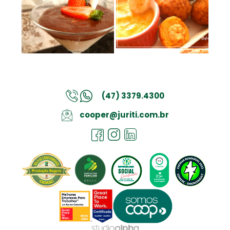
Sobremesa de Arroz
Bolinho de Arroz Buriti
Buriti Agulhinha
com Camarão
Branco de Prestigio
(47) 3379.4300
cooper@juriti.com.br